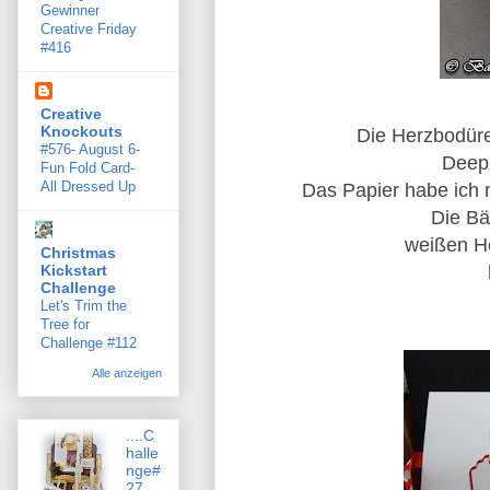
Gewinner
Creative Friday
#416
Creative
Knockouts
Die Herzbodüre
#576- August 6-
Deep
Fun Fold Card-
Das Papier habe ich 
All Dressed Up
Die Bä
weißen He
Christmas
Kickstart
Challenge
Let's Trim the
Tree for
Challenge #112
Alle anzeigen
....C
halle
nge#
27