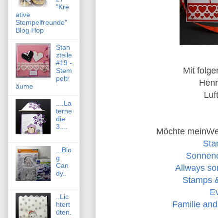
"Kre
ative
Stempelfreunde"
Blog Hop
Stan
zteile
#19 -
Mit folge
Stem
peltr
Henr
äume
Luf
....La
terne
die
3....
Möchte meinWer
Sta
...Blo
Sonnenc
g
Can
Allways so
dy..
Stamps &
Ev
..Lic
Familie and
htert
üten.