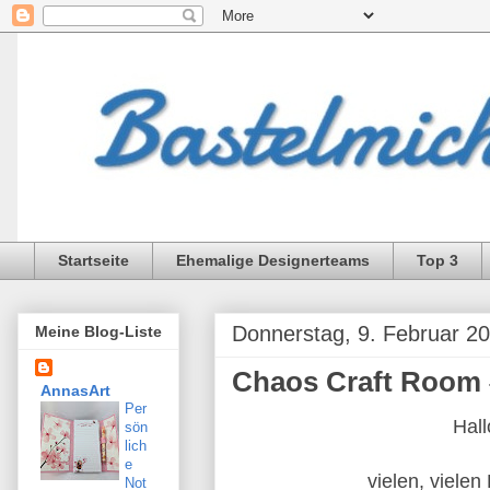
Startseite
Ehemalige Designerteams
Top 3
Donnerstag, 9. Februar 2
Meine Blog-Liste
Chaos Craft Room #
AnnasArt
Per
Hall
sön
lich
e
vielen, viele
Not