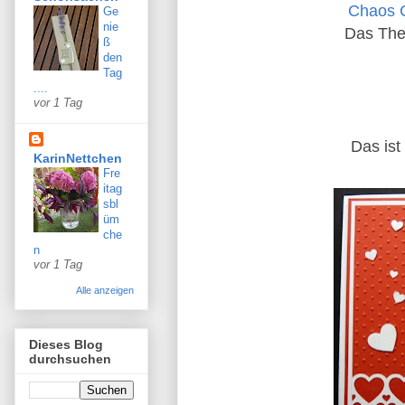
Chaos 
Ge
nie
Das The
ß
den
Tag
....
vor 1 Tag
Das ist
KarinNettchen
Fre
itag
sbl
üm
che
n
vor 1 Tag
Alle anzeigen
Dieses Blog
durchsuchen