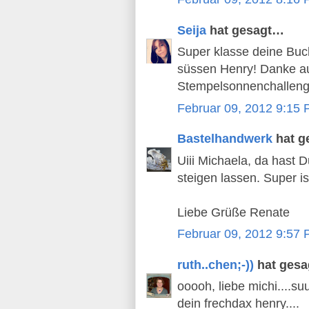
Seija
hat gesagt…
Super klasse deine Buch
süssen Henry! Danke au
Stempelsonnenchalleng
Februar 09, 2012 9:15
Bastelhandwerk
hat g
Uiii Michaela, da hast D
steigen lassen. Super is
Liebe Grüße Renate
Februar 09, 2012 9:57
ruth..chen;-))
hat ges
ooooh, liebe michi....su
dein frechdax henry....