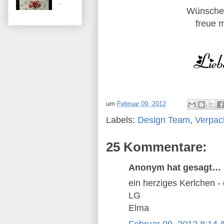
..
Wünsche
freue 
um
Februar 09, 2012
Labels:
Design Team
,
Verpac
25 Kommentare:
Anonym hat gesagt…
ein herziges Kerlchen -
LG
Elma
Februar 09, 2012 8:14