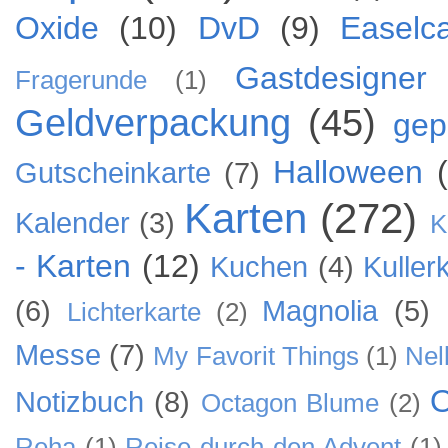
Oxide
(10)
DvD
(9)
Easelc
Gastdesigner
Fragerunde
(1)
Geldverpackung
(45)
gep
Halloween
Gutscheinkarte
(7)
Karten
(272)
Kalender
(3)
K
- Karten
(12)
Kuchen
(4)
Kuller
(6)
Magnolia
(5)
Lichterkarte
(2)
Messe
(7)
My Favorit Things
(1)
Nel
O
Notizbuch
(8)
Octagon Blume
(2)
Reha
(1)
Reise durch den Advent
(1)