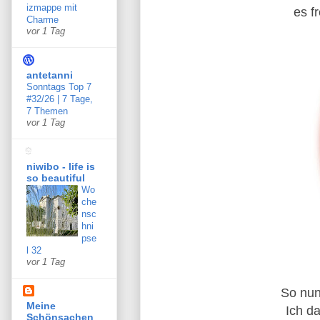
izmappe mit
es fr
Charme
vor 1 Tag
antetanni
Sonntags Top 7
#32/26 | 7 Tage,
7 Themen
vor 1 Tag
niwibo - life is
so beautiful
Wo
che
nsc
hni
pse
l 32
vor 1 Tag
So nun
Meine
Ich d
Schönsachen